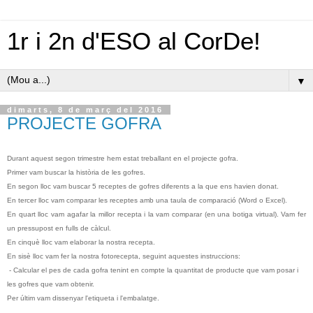
1r i 2n d'ESO al CorDe!
▼
dimarts, 8 de març del 2016
PROJECTE GOFRA
Durant aquest segon trimestre hem estat treballant en el projecte gofra.
Primer vam buscar la història de les gofres.
En segon lloc vam buscar 5 receptes de gofres diferents a la que ens havien donat.
En tercer lloc vam comparar les receptes amb una taula de comparació (Word o Excel).
En quart lloc vam agafar la millor recepta i la vam comparar (en una botiga virtual). Vam fer
un pressupost en fulls de càlcul.
En cinquè lloc vam elaborar la nostra recepta.
En sisè lloc vam fer la nostra fotorecepta, seguint aquestes instruccions:
- Calcular el pes de cada gofra tenint en compte la quantitat de producte que vam posar i
les gofres que vam obtenir.
Per últim vam dissenyar l'etiqueta i l'embalatge.